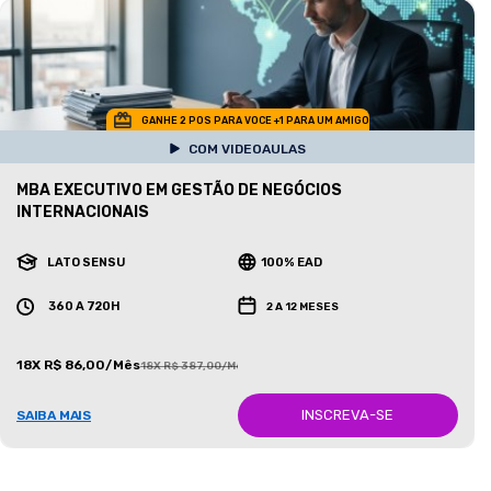
GANHE 2 POS PARA VOCE +1 PARA UM AMIGO
COM VIDEOAULAS
MBA EXECUTIVO EM GESTÃO DE NEGÓCIOS
INTERNACIONAIS
LATO SENSU
100% EAD
360 A 720H
2 A 12 MESES
18X R$ 86,00/Mês
18X R$ 387,00/Mês
INSCREVA-SE
SAIBA MAIS