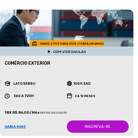
GANHE 2 POS PARA VOCE +1 PARA UM AMIGO
COM VIDEOAULAS
COMÉRCIO EXTERIOR
LATO SENSU
100% EAD
360 A 720H
2 A 12 MESES
18X R$ 86,00/Mês
18X R$ 387,00/Mês
INSCREVA-SE
SAIBA MAIS