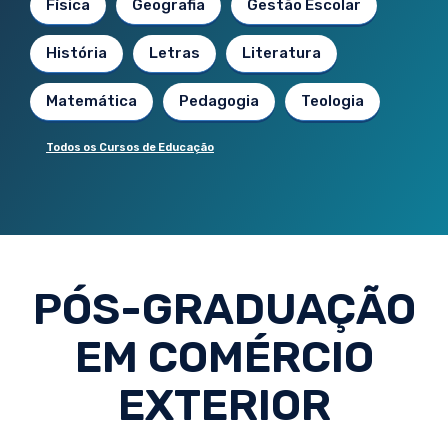
Física
Geografia
Gestão Escolar
História
Letras
Literatura
Matemática
Pedagogia
Teologia
Todos os Cursos de Educação
PÓS-GRADUAÇÃO
EM COMÉRCIO
EXTERIOR