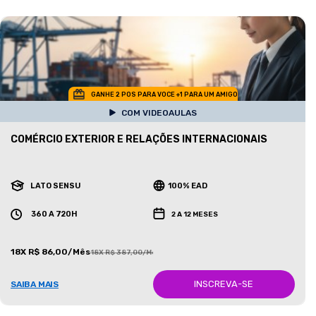
GANHE 2 POS PARA VOCE +1 PARA UM AMIGO
COM VIDEOAULAS
COMÉRCIO EXTERIOR E RELAÇÕES INTERNACIONAIS
LATO SENSU
100% EAD
360 A 720H
2 A 12 MESES
18X R$ 86,00/Mês
18X R$ 387,00/Mês
INSCREVA-SE
SAIBA MAIS