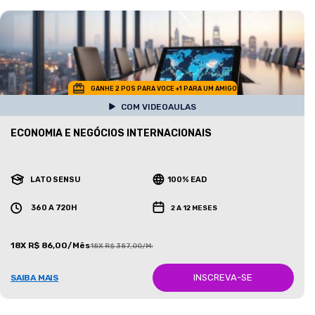
GANHE 2 POS PARA VOCE +1 PARA UM AMIGO
COM VIDEOAULAS
ECONOMIA E NEGÓCIOS INTERNACIONAIS
LATO SENSU
100% EAD
360 A 720H
2 A 12 MESES
18X R$ 86,00/Mês
18X R$ 387,00/Mês
INSCREVA-SE
SAIBA MAIS