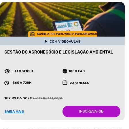
GANHE 2 POS PARA VOCE +1 PARA UM AMIGO
COM VIDEOAULAS
GESTÃO DO AGRONEGÓCIO E LEGISLAÇÃO AMBIENTAL
LATO SENSU
100% EAD
360 A 720H
2 A 12 MESES
18X R$ 86,00/Mês
18X R$ 387,00/Mês
INSCREVA-SE
SAIBA MAIS