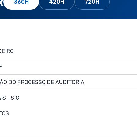
R
360H
420H
720H
CEIRO
S
ÃO DO PROCESSO DE AUDITORIA
S - SIG
TOS