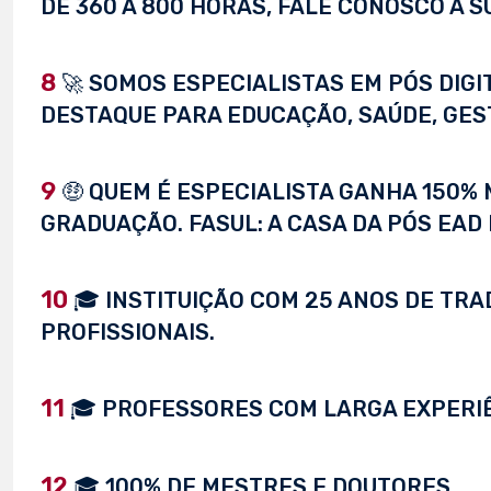
DE 360 À 800 HORAS, FALE CONOSCO A S
8
🚀 SOMOS ESPECIALISTAS EM PÓS DIG
DESTAQUE PARA EDUCAÇÃO, SAÚDE, GEST
9
🤑 QUEM É ESPECIALISTA GANHA 150%
GRADUAÇÃO. FASUL: A CASA DA PÓS EAD 
10
🎓 INSTITUIÇÃO COM 25 ANOS DE TRA
PROFISSIONAIS.
11
🎓 PROFESSORES COM LARGA EXPERI
12
🎓 100% DE MESTRES E DOUTORES.