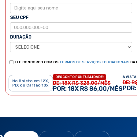
SEU CPF
DURAÇÃO
LI E CONCORDO COM OS
TERMOS DE SERVIÇOS EDUCACIONAIS
DA 
À VISTA 
DESCONTO PONTUALIDADE:
No Boleto em 12X,
DE: R
DE: 18X R$ 328,00/MÊS
PIX ou Cartão 18x
POR:
POR: 18X R$ 86,00/MÊS